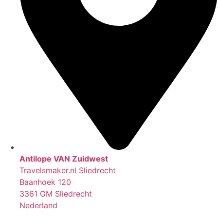
Antilope VAN Zuidwest
Travelsmaker.nl Sliedrecht
Baanhoek 120
3361 GM Sliedrecht
Nederland