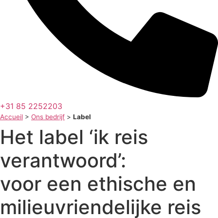
+31 85 2252203
Accueil
>
Ons bedrijf
>
Label
Het label ‘ik reis
verantwoord’:
voor een ethische en
milieuvriendelijke reis