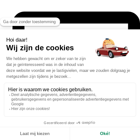
rotterdam@antilopevan.nl