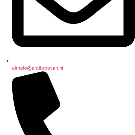
almelo@antilopevan.nl