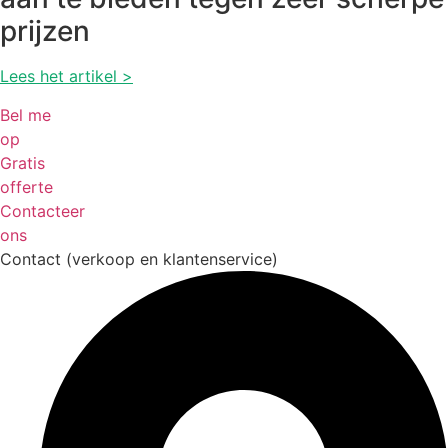
prijzen
Lees het artikel >
Bel me
op
Gratis
offerte
Contacteer
ons
Contact (verkoop en klantenservice)