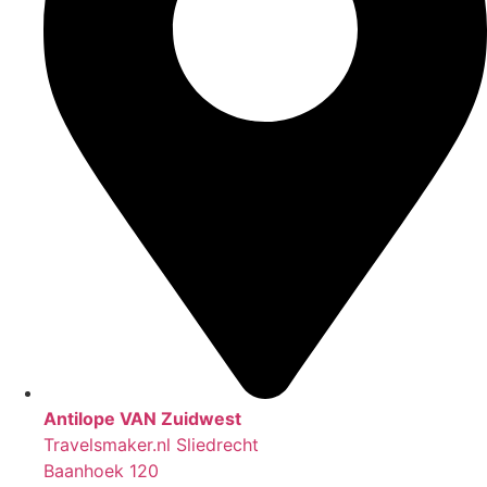
Antilope VAN Zuidwest
Travelsmaker.nl Sliedrecht
Baanhoek 120