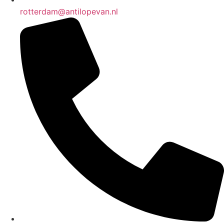
rotterdam@antilopevan.nl